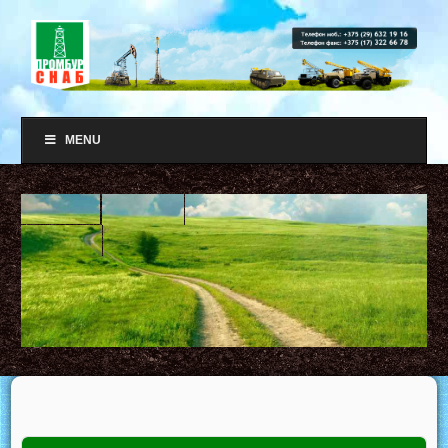
MENU
Шарошечные долота
Долота PDC
+375 29 632 19 16
Лопастные долота