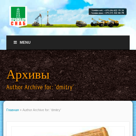
MENU
Архивы
Author Archive for: 'dmitry'
Главная
»
Author Archive for: 'dmitry'