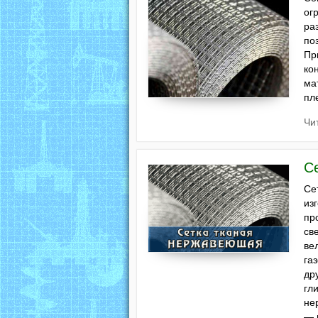
ог
ра
по
Пр
ко
ма
пл
Чи
С
Се
из
пр
св
ве
га
др
гл
не
— 