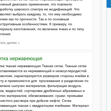
ромный диапазон применения, что повлекло
зработку широкого спектра ее модификаций. Что
зволяет выбрать каждому, то, что ему необходимо.
ичем как по прочности. Так и по основным
нструктивным особенностями. К примеру, по
териалу изготовления, по величине ячеек и по типу
етения.
тать далее »
етка нержавеющая
тка тканая нержавеющая Тканая сетка. Тканые сетки
готавливаются из нержавеющей и низкоуглеродистой
оволоки, характеризуются размером стороны ячейки в
ету и применяются для: просеивания и разделение по
личине сыпучих материалов; фильтрации воздуха,
зов, жидкостей; сортировки дробленых абразивных и
угих материалов; обезвоживания; сушки; промывки
инистого раствора при добыче нефти. Сетка
ржвающая тканая с квадратными ячейками. Материал
нержавеющая сталь …