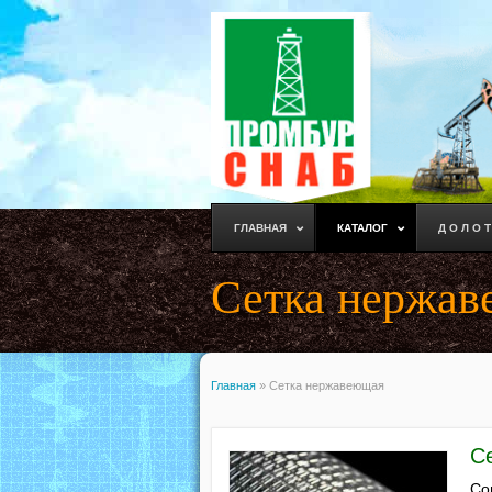
ГЛАВНАЯ
КАТАЛОГ
Д О Л О Т
Сетка нержа
Главная
»
Сетка нержавеющая
С
Со