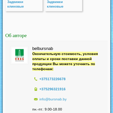
Задвижки
Задвижки
клиновые
клиновые
двухдисковые
двухдисковые
стальные с
чугунные с
выдвижным
выдвижным
шпинделем (СКЗ)
шпинделем под
PN 40
электропривод(ЧКЗП)
PN 10
Об авторе
belbursnab
Окончательную стоимость, условия
оплаты и сроки поставки данной
продукции Вы можете уточнить по
телефонам:
+375173226678
+375296321916
info@bursnab.by
пн.-пт.: 9.00-18.00