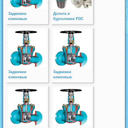
Задвижки
Долота и
клиновые
бурголовки PDC
двухдисковые
стальные с
выдвижным
шпинделем под
электропривод(СКЗП)
PN 16
Задвижки
Задвижки
клиновые
клиновые
двухдисковые
двухдисковые
стальные с
стальные с
выдвижным
выдвижным
шпинделем (СКЗ)
шпинделем
PN 63
(СКЗC) PN 63