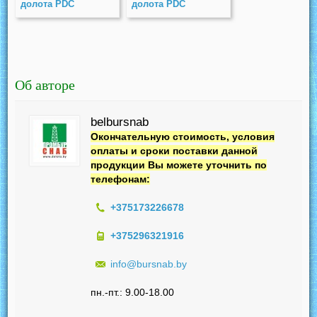
долота PDC
долота PDC
Об авторе
belbursnab
Окончательную стоимость, условия
оплаты и сроки поставки данной
продукции Вы можете уточнить по
телефонам:
+375173226678
+375296321916
info@bursnab.by
пн.-пт.: 9.00-18.00