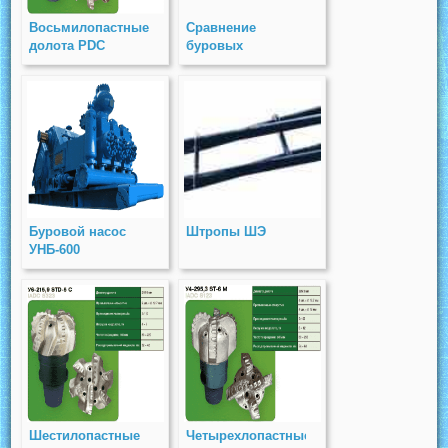
Восьмилопастные
Сравнение
долота PDC
буровых
установок с
гидпроприводом
Буровой насос
Штропы ШЭ
УНБ-600
Шестилопастные
Четырехлопастные