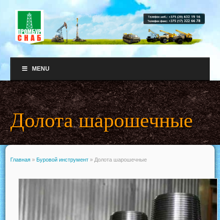
MENU
Долота шарошечные
Главная
»
Буровой инструмент
»
Долота шарошечные