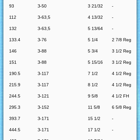
93
З-50
3 21/32
-
112
З-63,5
4 13/32
-
132
З-63,5
5 13/64
-
133.4
З-76
5 1/4
2 7/8 Reg
146
З-88
5 3/4
3 1/2 Reg
151
З-88
5 15/16
3 1/2 Reg
190.5
З-117
7 1/2
4 1/2 Reg
215.9
З-117
8 1/2
4 1/2 Reg
244.5
З-121
9 5/8
4 1/2 FH
295.3
З-152
11 5/8
6 5/8 Reg
393.7
З-171
15 1/2
-
444.5
З-171
17 1/2
-