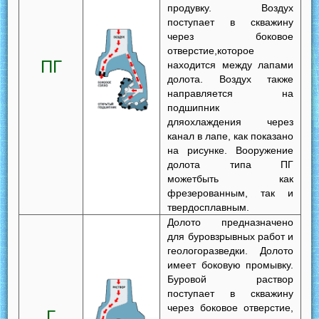
продувку. Воздух
поступает в скважину
через боковое
отверстие,которое
ПГ
находится между лапами
долота. Воздух также
направляется на
подшипник
дляохлаждения через
канал в лапе, как показано
на рисунке. Вооружение
долота типа ПГ
можетбыть как
фрезерованным, так и
твердосплавным.
Долото предназначено
для буровзрывных работ и
геологоразведки. Долото
имеет боковую промывку.
Буровой раствор
поступает в скважину
через боковое отверстие,
Г