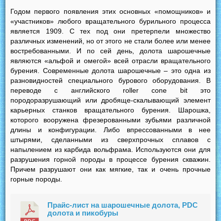
Годом первого появления этих основных «помощников» и
«участников» любого вращательного бурильного процесса
является 1909. С тех под они претерпели множество
различных изменений, но от этого не стали более или менее
востребованными. И по сей день, долота шарошечные
являются «альфой и омегой» всей отрасли вращательного
бурения. Современные долота шарошечные – это одна из
разновидностей специального бурового оборудования. В
переводе с английского roller cone bit это
породоразрушающий или дробяще-скалывающий элемент
карьерных станков вращательного бурения. Шарошка,
которого вооружена фрезерованными зубьями различной
длины и конфигурации. Либо впрессованными в нее
штырями, сделанными из сверхпрочных сплавов с
напылением из карбида вольфрама. Используются они для
разрушения горной породы в процессе бурения скважин.
Причем разрушают они как мягкие, так и очень прочные
горные породы.
Прайс-лист на шарошечные долота, PDC
долота и пикобуры