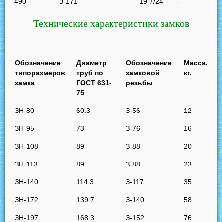
490
З-171
19 7/24
-
Технические характеристики замков
Обозначение
Диаметр
Обозначение
Масса,
типоразмеров
труб по
замковой
кг.
замка
ГОСТ 631-
резьбы
75
ЗН-80
60.3
З-56
12
ЗН-95
73
З-76
16
ЗН-108
89
З-88
20
ЗН-113
89
З-88
23
ЗН-140
114.3
З-117
35
ЗН-172
139.7
З-140
58
ЗН-197
168.3
З-152
76