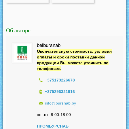
Об авторе
belbursnab
Окончательную стоимость, условия
оплаты и сроки поставки данной
продукции Вы можете уточнить по
телефонам:
+375173226678
+375296321916
info@bursnab.by
пн.-пт.: 9.00-18.00
ПРОМБУРСНАБ