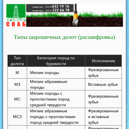
Типы шарошечных долот (расшифровка)
Тип
Категория пород по
Исполнение
долота
буримости
Фрезерованные
М
Мягкие породы
зубья
Мягкие абразивные
МЗ
Вставные зубья
породы
Мягкие породы с
Фрезерованные
МС
пропластками пород
зубья
средней твердости
Мягкие абразивные
Фрезерованные
МСЗ
породы с пропластками
и вставные
пород средней твердости
зубья
Фрезерованные