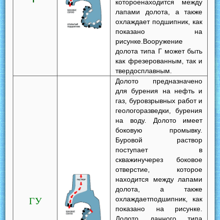
котороенаходится между
лапами долота, а также
охлаждает подшипник, как
показано на
рисунке.Вооружение
долота типа Г может быть
как фрезерованным, так и
твердосплавным.
Долото предназначено
для бурения на нефть и
газ, буровзрывных работ и
геологоразведки, бурения
на воду. Долото имеет
боковую промывку.
Буровой раствор
поступает в
скважинучерез боковое
отверстие, которое
находится между лапами
долота, а также
охлаждаетподшипник, как
ГУ
показано на рисунке.
Долото данного типа