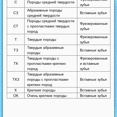
С
Породы средней твердости
зубья
Абразивные породы
СЗ
Вставные зубья
средней твердости
Породы средней твердости
Фрезерованные
СТ
с пропластками твердых
зубья
пород
Фрезерованные
Т
Твердые породы
зубья
Твердые абразивные
ТЗ
Вставные зубья
породы
Твердые породы с
Фрезерованные
ТК
пропластками крепких
и вставные
пород
зубья
Твердые абразивные
ТКЗ
породы с пропластками
Вставные зубья
крепких пород
К
Крепкие породы
Вставные зубья
ОК
Очень крепкие породы
Вставные зубья