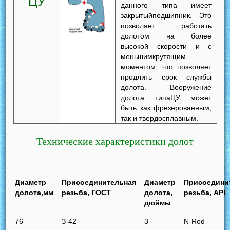
ЦУ
данного типа имеет
закрытыйподшипник. Это
позволяет работать
долотом на более
высокой скорости и с
меньшимкрутящим
моментом, что позволяет
продлить срок службы
долота. Вооружение
долота типаЦУ может
быть как фрезерованным,
так и твердосплавным.
Технические характеристики долот
Диаметр
Присоединительная
Диаметр
Присоедини
долота,мм
резьба, ГОСТ
долота,
резьба, API
дюймы
76
З-42
3
N-Rod