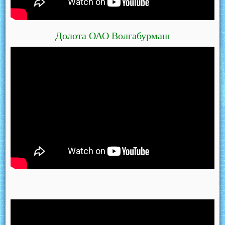
Долота ОАО Волгабурмаш