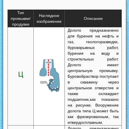
Тип
Наглядное
промывки/
Описание
изображение
продувки
Долото предназначено
для бурения на нефть и
газ, геологоразведки,
буровзрывных работ,
бурения на воду и
строительных работ.
Долото имеет
центральную промывку.
Ц
Буровойраствор поступает
в скважину через
центральное отверстие и
также охлаждает
подшипник,как показано
на рисунке. Вооружение
долота типа Ц может быть
как фрезерованным, так
итвердосплавным.
Долото предназначено