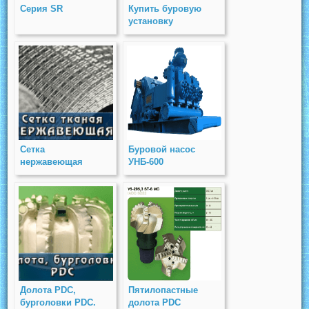
Серия SR
Купить буровую
установку
Сетка
Буровой насос
нержавеющая
УНБ-600
Долота PDC,
Пятилопастные
бурголовки PDC.
долота PDC