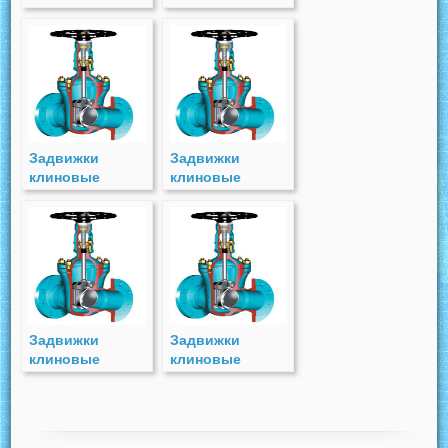
двухдисковые
двухдисковые
стальные с
стальные с
выдвижным
выдвижным
шпинделем
шпинделем
(СКЗ) PN 63
(СКЗC) PN 63
Задвижки
Задвижки
клиновые
клиновые
двухдисковые
двухдисковые
стальные с
стальные с
выдвижным
выдвижным
шпинделем
шпинделем
(СКЗ) PN 40
(СКЗ) PN 25
Задвижки
Задвижки
клиновые
клиновые
двухдисковые
двухдисковые
чугунные с
стальные с
выдвижным
выдвижным
шпинделем
шпинделем под