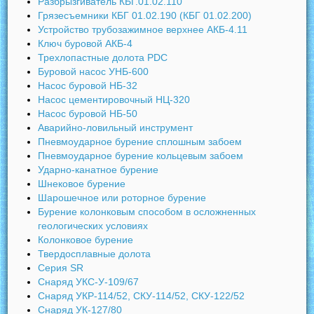
Разбрызгиватель КБГ.01.02.110
Грязесъемники КБГ 01.02.190 (КБГ 01.02.200)
Устройство трубозажимное верхнее АКБ-4.11
Ключ буровой АКБ-4
Трехлопастные долота PDC
Буровой насос УНБ-600
Насос буровой НБ-32
Насос цементировочный НЦ-320
Насос буровой НБ-50
Аварийно-ловильный инструмент
Пневмоударное бурение сплошным забоем
Пневмоударное бурение кольцевым забоем
Ударно-канатное бурение
Шнековое бурение
Шарошечное или роторное бурение
Бурение колонковым способом в осложненных
геологических условиях
Колонковое бурение
Твердосплавные долота
Серия SR
Снаряд УКС-У-109/67
Снаряд УКР-114/52, СКУ-114/52, СКУ-122/52
Снаряд УК-127/80