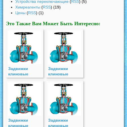
Устройства переключающие
(
RSS
) (5)
Химреагенты
(
RSS
) (19)
Цены
(
RSS
) (1)
Это Также Вам Может Быть Интересно:
Задвижки
Задвижки
клиновые
клиновые
двухдисковые
двухдисковые
стальные с
стальные с
выдвижным
выдвижным
шпинделем под
шпинделем
электропривод(СКЗП)
(СКЗ) PN 16
PN 25
Задвижки
Задвижки
клиновые
клиновые