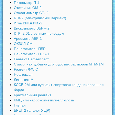
Пикнометр П-1
Отстойник ОМ-2
Сталагмометр СТ- 2
КТК-2 (электрический вариант)
Игла ВИКА ИВ -2
Вискозиметр ВБР – 2
КТК -2.01 с ручным приводом
Ареометр АБР-1
ОКЗИЛ-СМ
Пеногаситель ПБР
Пеногаситель ПЭС-1
Реагент Нефтепласт
Смазочная добавка для буровых растворов МТМ-1М
Реагент ФХЛС
Нефтексан
Лигнотин-М
КССБ-2М или сульфит-спиртовая конденсированная
барда
Крахмальный реагент
КМЦ или карбоксиметилцеллюлоза
Гивпан
БРЕГ-2 (аналог УЩР)