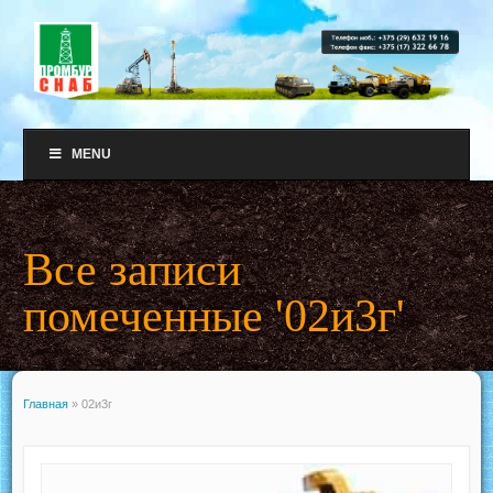
MENU
Все записи
помеченные '02и3г'
Главная
»
02и3г