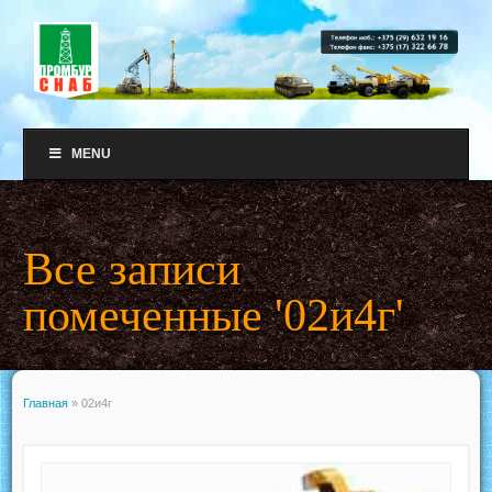
MENU
Все записи
помеченные '02и4г'
Главная
»
02и4г