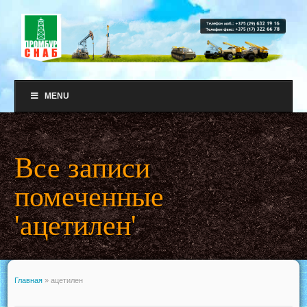
MENU
Все записи
помеченные
'ацетилен'
Главная
»
ацетилен