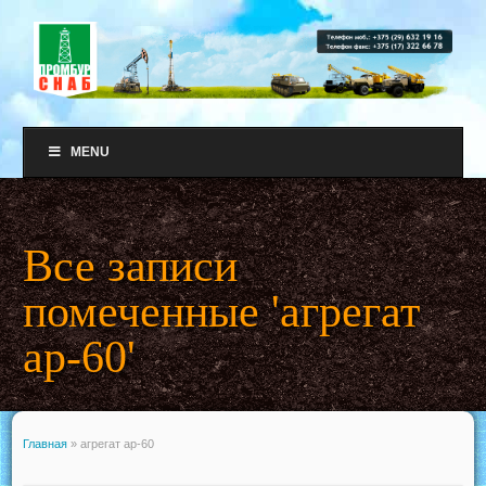
MENU
Все записи
помеченные 'агрегат
ар-60'
Главная
»
агрегат ар-60