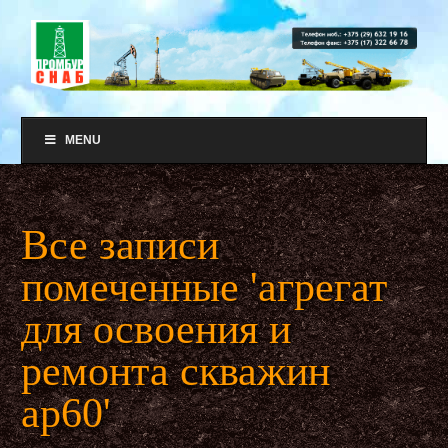
MENU
Все записи
помеченные 'агрегат
для освоения и
ремонта скважин
ар60'