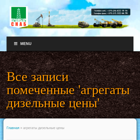
MENU
Все записи
помеченные 'агрегаты
дизельные цены'
Главная
»
агрегаты дизельные цены