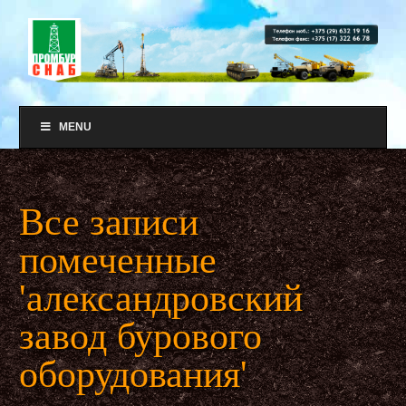
MENU
Все записи
помеченные
'александровский
завод бурового
оборудования'