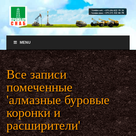
MENU
Все записи
помеченные
'алмазные буровые
коронки и
расширители'