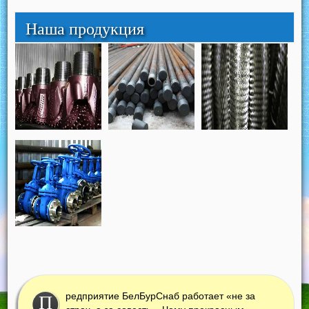
Наша продукция
редприятие БелБурСнаб работает «не за
П