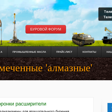
БУРОВОЙ ФОРУМ
 А
ПРОМЫШЛЕННЫЕ МАСЛА
ПРАЙС-ЛИСТ
КОНТАКТЫ
НАШ
меченные 'алмазные'
оронки расширители
едназначены для вращательного бурения