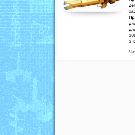
де
ха
Пр
ди
дл
30
3 
Чи