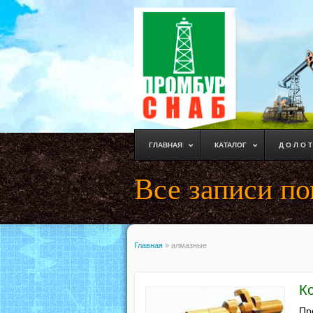
ГЛАВНАЯ
КАТАЛОГ
Д О Л О Т
Все записи по
Главная
»
алмазные
К
Пр