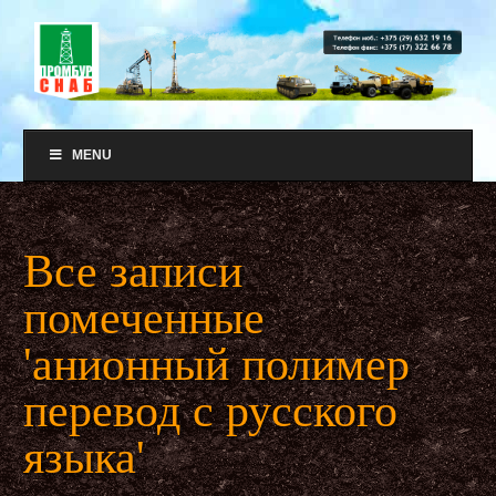
MENU
Все записи
помеченные
'анионный полимер
перевод с русского
языка'