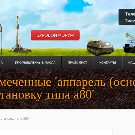
БУРОВОЙ ФОРУМ
 А
ПРОМЫШЛЕННЫЕ МАСЛА
ПРАЙС-ЛИСТ
КОНТАКТЫ
НАШ
меченные 'аппарель (осн
ановку типа а80'
становку типа а80