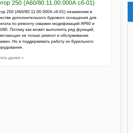
тор 250 (А60/80.11.00.000А сб-01)
тор 250 (А60/80.11.00.000А сб-01) незаменим в
честве дополнительного бурового оснащения для
регата по ремонту скважин модификаций АР60 и
0/80. Потому как может выполнять ряд функций,
легчающих не только ремонт и обслуживание
важин. Но и поддерживать работу их бурильного
орудования.
тать далее »