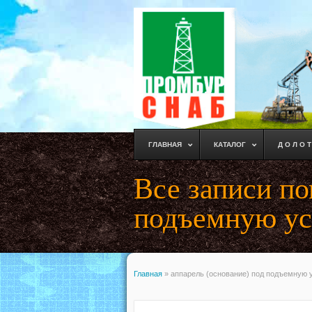
ГЛАВНАЯ
КАТАЛОГ
Д О Л О Т
Все записи по
подъемную уст
Главная
»
аппарель (основание) под подъемную у