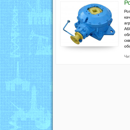
Ро
Ро
ка
аг
А6
об
ск
об
Чи