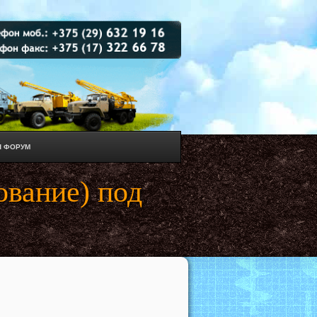
 ФОРУМ
ование) под