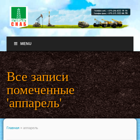
MENU
Все записи
помеченные
'аппарель'
Главная
»
аппарель