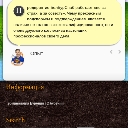
редприятие БелБурСнаб работает «не за
П
страх, а за совесть». Чему прекрасным
подспорьем и подтверждением является
наличие не только высококвалифицированного, но и
очень дружного коллектива настоящих
профессионалов своего дела.
Опыт
Информация
Терминология Бурения
|
О бурении
Search