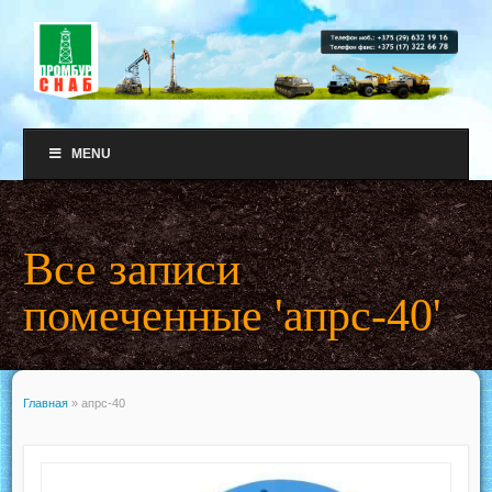
MENU
Все записи
помеченные 'апрс-40'
Главная
»
апрс-40