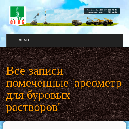
MENU
Все записи
помеченные 'ареометр
для буровых
растворов'