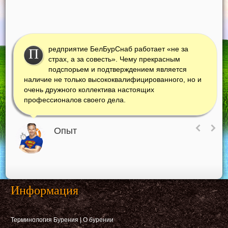
редприятие БелБурСнаб работает «не за
П
страх, а за совесть». Чему прекрасным
подспорьем и подтверждением является
наличие не только высококвалифицированного, но и
очень дружного коллектива настоящих
профессионалов своего дела.
Опыт
Информация
Терминология Бурения
|
О бурении