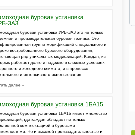
амоходная буровая установка
РБ-3А3
моходная буровая установка УРБ-ЗАЗ это не только
дежная и производительная буровая техника. Это
ифицированная группа модификаций специального и
роко востребованного бурового оборудования,
лючающая ряд уникальных модификаций. Каждая, из
торых работает долго и надежно в сложных условиях
еренного и холодного климата, и в процессе
ительного и интенсивного использования.
тать далее »
амоходная буровая установка 1БА15
моходная буровая установка 1БА15 имеет множество
дификаций, где каждая обладает не только
бственной комплектацией и буровыми
зможностями. Но и высокой производительностью и