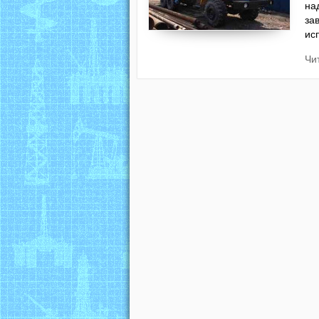
на
за
ис
Чи