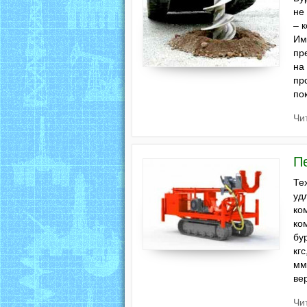
не
– 
Им
пр
на
пр
по
Чи
П
Те
уд
ко
ко
бу
кг
мм
ве
Чи