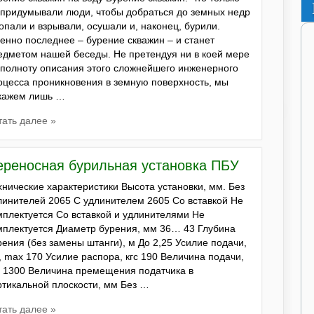
 придумывали люди, чтобы добраться до земных недр
копали и взрывали, осушали и, наконец, бурили.
енно последнее – бурение скважин – и станет
едметом нашей беседы. Не претендуя ни в коей мере
 полноту описания этого сложнейшего инженерного
оцесса проникновения в земную поверхность, мы
кажем лишь …
тать далее »
ереносная бурильная установка ПБУ
хнические характеристики Высота установки, мм. Без
линителей 2065 С удлинителем 2605 Со вставкой Не
мплектуется Со вставкой и удлинителями Не
мплектуется Диаметр бурения, мм 36… 43 Глубина
рения (без замены штанги), м До 2,25 Усилие подачи,
с, max 170 Усилие распора, кгс 190 Величина подачи,
 1300 Величина премещения податчика в
ртикальной плоскости, мм Без …
тать далее »