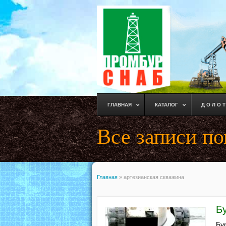
ГЛАВНАЯ
КАТАЛОГ
Д О Л О Т
Все записи по
Главная
»
артезианская скважина
Б
Бу