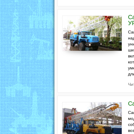
С
У
Са
на
ун
ши
вк
ко
ум
дл
Чи
С
Са
мо
со
во