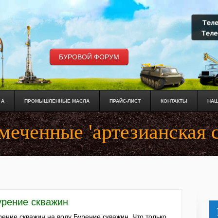
БУРОВОЙ ФОРУМ
 А
ПРОМЫШЛЕННЫЕ МАСЛА
ПРАЙС-ЛИСТ
КОНТАКТЫ
НАШ
меченные 'артезианская 
урение скважин
рение скважин на воду Бурение скважин. Что только