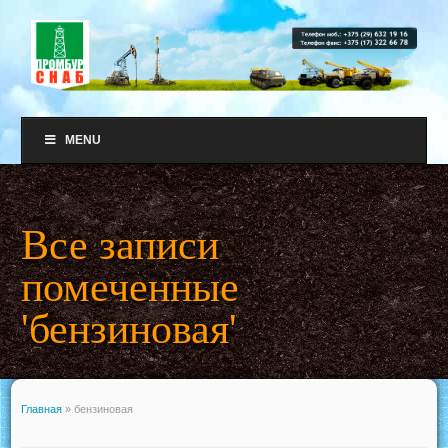
MENU
Все записи
помеченные
'бензиновая'
Главная
»
бензиновая