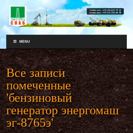
MENU
Все записи
помеченные
'бензиновый
генератор энергомаш
эг-8765э'