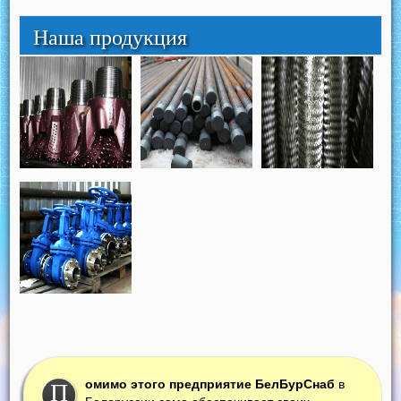
Наша продукция
омимо этого предприятие БелБурСнаб
в
П