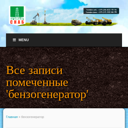
MENU
Все записи
помеченные
'бензогенератор'
Главная
»
бензогенератор