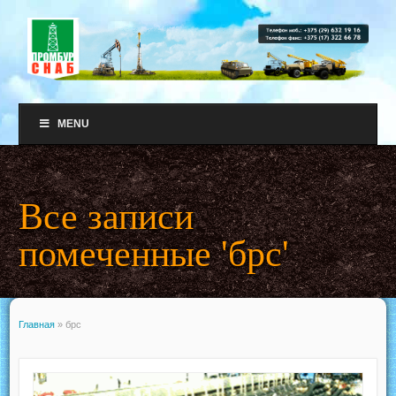
MENU
Все записи
помеченные 'брс'
Главная
»
брс