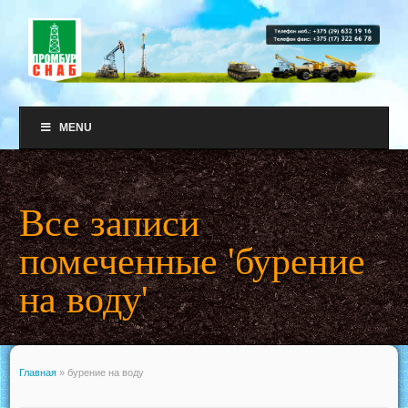
MENU
Все записи
помеченные 'бурение
на воду'
Главная
»
бурение на воду