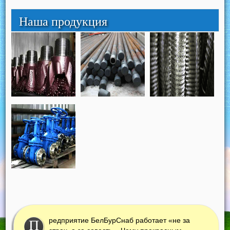
Наша продукция
редприятие БелБурСнаб работает «не за
П