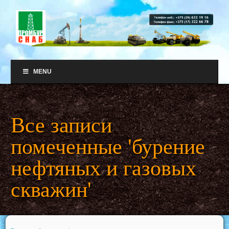
MENU
Все записи
помеченные 'бурение
нефтяных и газовых
скважин'