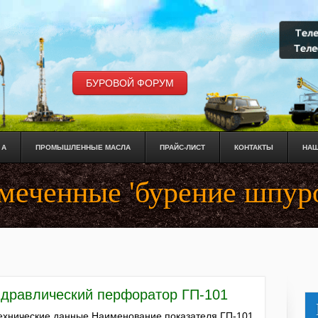
БУРОВОЙ ФОРУМ
 А
ПРОМЫШЛЕННЫЕ МАСЛА
ПРАЙС-ЛИСТ
КОНТАКТЫ
НАШ
меченные 'бурение шпур
идравлический перфоратор ГП-101
хнические данные Наименование показателя ГП-101