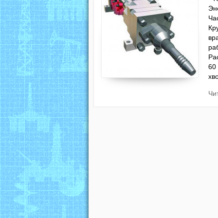
Эн
Ча
Кр
вр
ра
Ра
60
хв
Чи