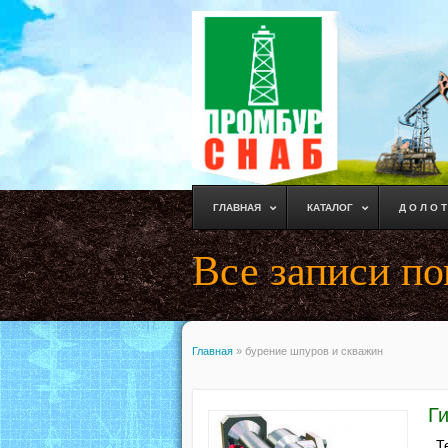
ГЛАВНАЯ
КАТАЛОГ
Д О Л О Т
Все записи по
Главная
»
бурение шпуров и скважин
Г
Те