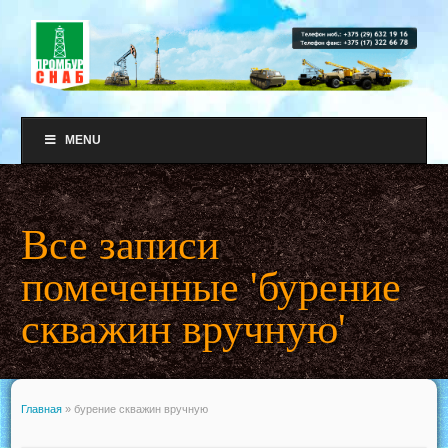
MENU
Все записи
помеченные 'бурение
скважин вручную'
Главная
»
бурение скважин вручную