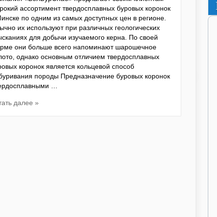
рокий ассортимент твердосплавных буровых коронок
Минске по одним из самых доступных цен в регионе.
ычно их используют при различных геологических
ысканиях для добычи изучаемого керна. По своей
рме они больше всего напоминают шарошечное
лото, однако основным отличием твердосплавных
ровых коронок является кольцевой способ
буривания породы Предназначение буровых коронок
ердосплавными …
тать далее »