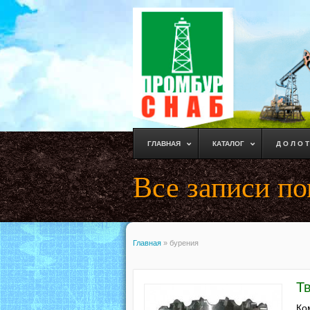
ГЛАВНАЯ
КАТАЛОГ
Д О Л О Т
Все записи по
Главная
»
бурения
Т
Ко