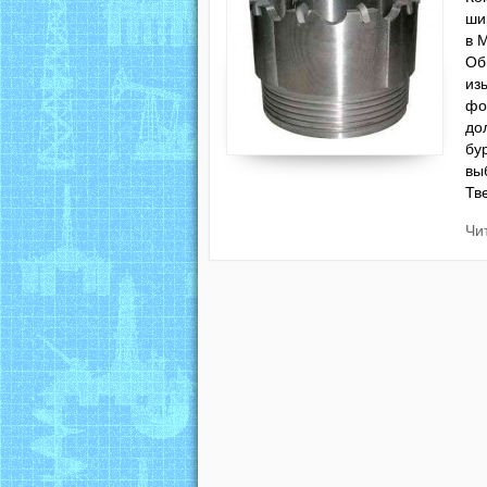
ши
в 
Об
из
фо
до
бу
вы
Тв
Чи