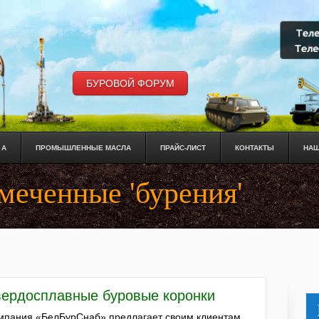
БУРОВОЙ ФОРУМ
 А
ПРОМЫШЛЕННЫЕ МАСЛА
ПРАЙС-ЛИСТ
КОНТАКТЫ
НАШ
меченные 'бурения'
вердосплавные буровые коронки
мпания «БелБурСнаб» предлагает своим клиентам