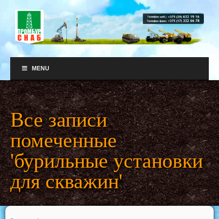
MENU
Все записи
помеченные
'бурильные установки
для скважин'