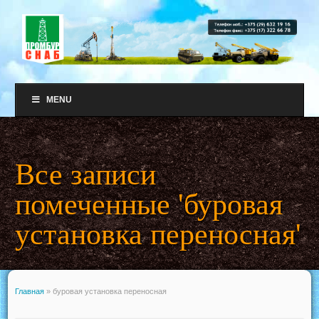
MENU
Все записи
помеченные 'буровая
установка переносная'
Главная
»
буровая установка переносная