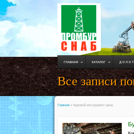
ГЛАВНАЯ
КАТАЛОГ
Д О Л О Т
Все записи по
Главная
»
буровой инструмент цена
Б
Ко