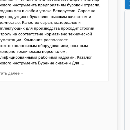
рового инструмента предприятиям буровой отрасли,
ходящимся в любом уголке Белоруссии. Спрос на
шу продукцию обусловлен высоким качеством и
дежностью. Качество сырья, материалов и
мплектующих для производства проходит строгий
нтроль на соответствие нормативно технической
кументации. Компания располагает
сокотехнологичным оборудованием, опытным
женерно-техническим персоналом,
алифицированными рабочими кадрами. Каталог
рового инструмента Бурение скважин Для …
тать далее »