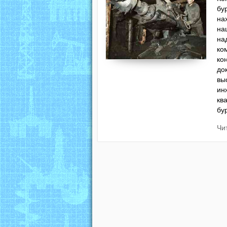
бу
на
на
на
ко
ко
до
вы
ин
кв
бу
Чи