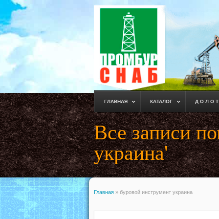
ГЛАВНАЯ
КАТАЛОГ
Д О Л О Т
Все записи п
украина'
Главная
»
буровой инструмент украина