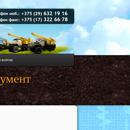
 ФОРУМ
румент