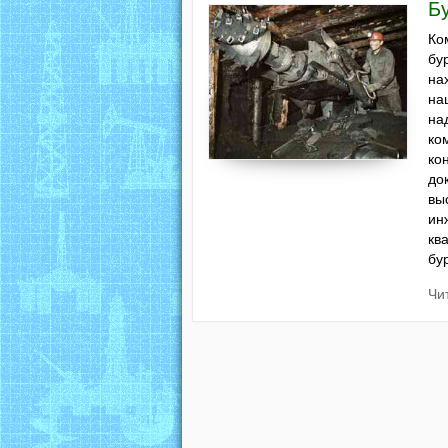
Б
Ко
бу
на
на
на
ко
ко
до
вы
ин
кв
бу
Чи