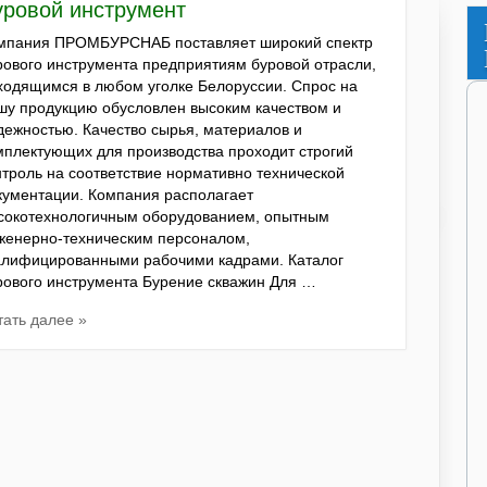
уровой инструмент
мпания ПРОМБУРСНАБ поставляет широкий спектр
рового инструмента предприятиям буровой отрасли,
ходящимся в любом уголке Белоруссии. Спрос на
шу продукцию обусловлен высоким качеством и
дежностью. Качество сырья, материалов и
мплектующих для производства проходит строгий
нтроль на соответствие нормативно технической
кументации. Компания располагает
сокотехнологичным оборудованием, опытным
женерно-техническим персоналом,
алифицированными рабочими кадрами. Каталог
рового инструмента Бурение скважин Для …
тать далее »