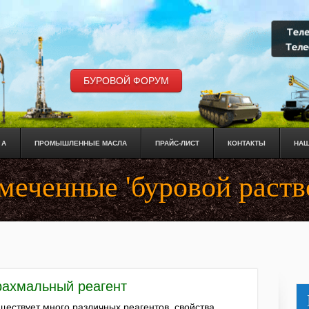
БУРОВОЙ ФОРУМ
 А
ПРОМЫШЛЕННЫЕ МАСЛА
ПРАЙС-ЛИСТ
КОНТАКТЫ
НАШ
меченные 'буровой раств
рахмальный реагент
ществует много различных реагентов, свойства