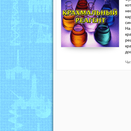
ко
не
ка
си
На
кр
ре
кр
до
Чи