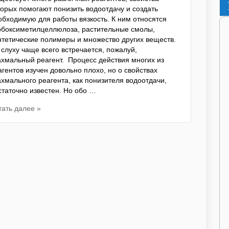
торых помогают понизить водоотдачу и создать
обходимую для работы вязкость. К ним относятся
рбоксиметилцеллюлоза, растительные смолы,
нтетические полимеры и множество других веществ.
 слуху чаще всего встречается, пожалуй,
ахмальный реагент. Процесс действия многих из
агентов изучен довольно плохо, но о свойствах
ахмального реагента, как понизителя водоотдачи,
статочно известен. Но обо …
тать далее »