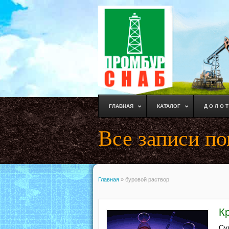
ГЛАВНАЯ
КАТАЛОГ
Д О Л О Т
Все записи по
Главная
»
буровой раствор
К
Су