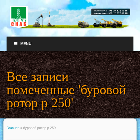
MENU
Все записи
помеченные 'буровой
ротор р 250'
Главная
»
буровой ротор р 250