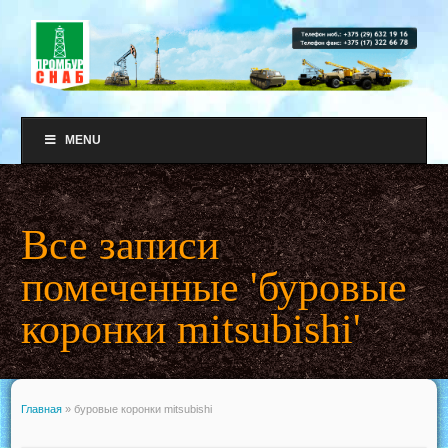
MENU
Все записи
помеченные 'буровые
коронки mitsubishi'
Главная
»
буровые коронки mitsubishi