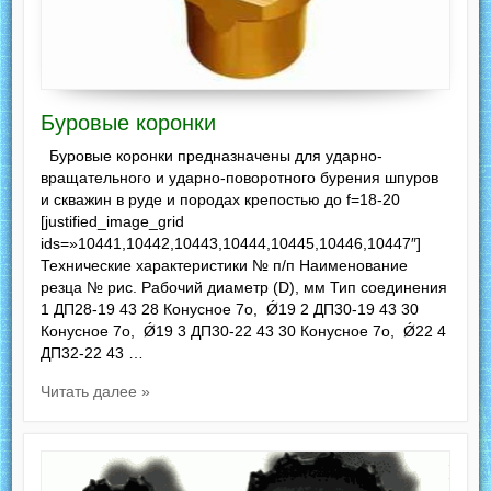
Буровые коронки
Буровые коронки предназначены для ударно-
вращательного и ударно-поворотного бурения шпуров
и скважин в руде и породах крепостью до f=18-20
[justified_image_grid
ids=»10441,10442,10443,10444,10445,10446,10447″]
Технические характеристики № п/п Наименование
резца № рис. Рабочий диаметр (D), мм Тип соединения
1 ДП28-19 43 28 Конусное 7o, Ǿ19 2 ДП30-19 43 30
Конусное 7o, Ǿ19 3 ДП30-22 43 30 Конусное 7o, Ǿ22 4
ДП32-22 43 …
Читать далее »