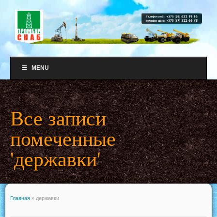
MENU
Все записи
помеченные
'державки'
Главная
»
державки