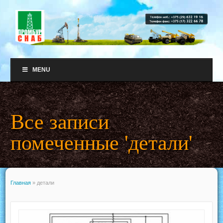
MENU
Все записи
помеченные 'детали'
Главная
»
детали