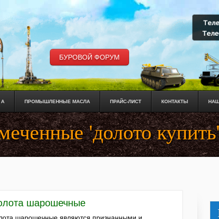
БУРОВОЙ ФОРУМ
 А
ПРОМЫШЛЕННЫЕ МАСЛА
ПРАЙС-ЛИСТ
КОНТАКТЫ
НАШ
меченные 'долото купить
олота шарошечные
лота шарошечные являются признанными и