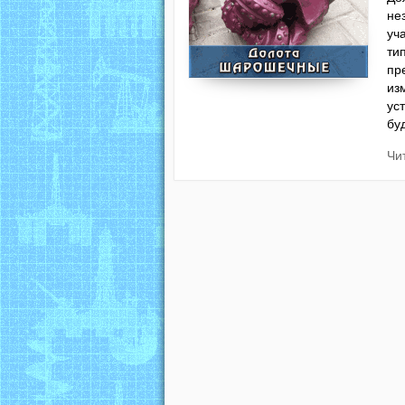
не
уч
ти
пр
из
ус
бу
Чи