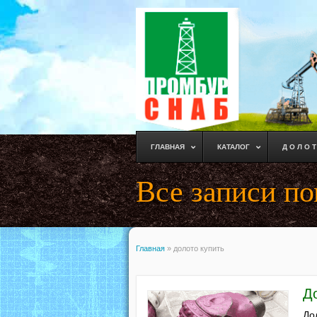
ГЛАВНАЯ
КАТАЛОГ
Д О Л О Т
Все записи по
Главная
»
долото купить
Д
До