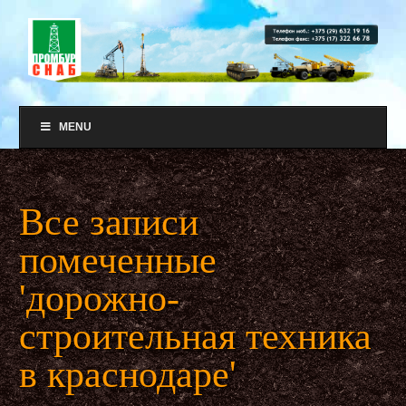
MENU
Все записи
помеченные
'дорожно-
строительная техника
в краснодаре'