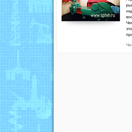
ры
на
во
Че
эт
пр
Чи