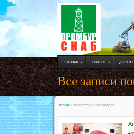
ГЛАВНАЯ
КАТАЛОГ
Д О Л О Т
Все записи по
Главная
»
экскаваторы в краснодаре
А
Аг