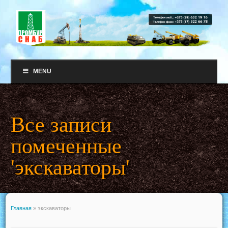
MENU
Все записи
помеченные
'экскаваторы'
Главная
»
экскаваторы