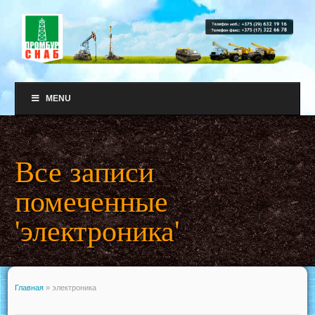
MENU
Все записи
помеченные
'электроника'
Главная
»
электроника