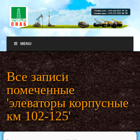
MENU
Все записи
помеченные
'элеваторы корпусные
км 102-125'