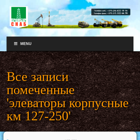
MENU
Все записи
помеченные
'элеваторы корпусные
км 127-250'