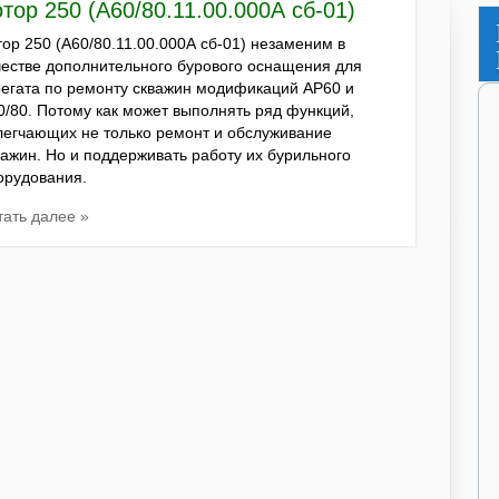
тор 250 (А60/80.11.00.000А сб-01)
тор 250 (А60/80.11.00.000А сб-01) незаменим в
честве дополнительного бурового оснащения для
регата по ремонту скважин модификаций АР60 и
0/80. Потому как может выполнять ряд функций,
легчающих не только ремонт и обслуживание
важин. Но и поддерживать работу их бурильного
орудования.
тать далее »