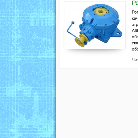
Ро
Ро
ка
аг
А6
об
ск
об
Чи