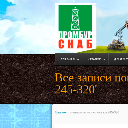
ГЛАВНАЯ
КАТАЛОГ
Д О Л О Т
Все записи п
245-320'
Главная
»
элеваторы корпусные км 245-320