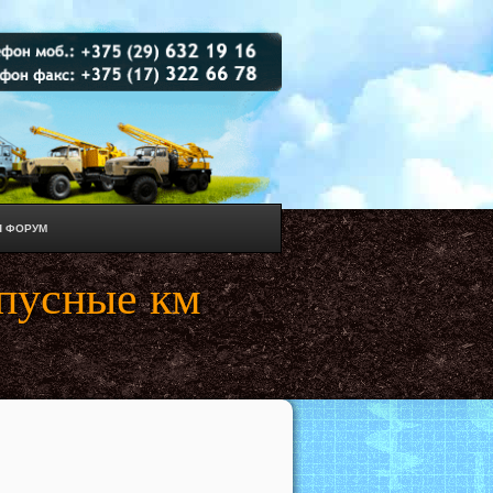
 ФОРУМ
рпусные км