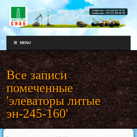
MENU
Все записи
помеченные
'элеваторы литые
эн-245-160'