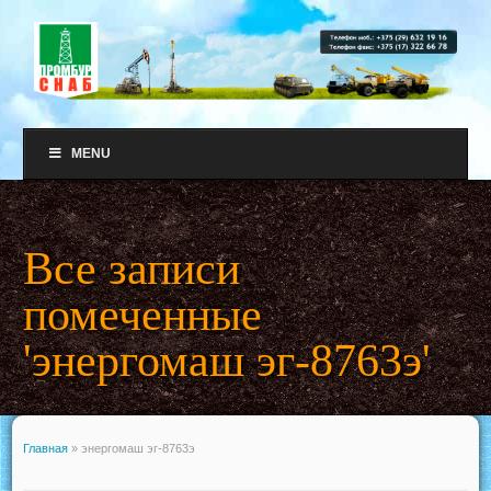
MENU
Все записи
помеченные
'энергомаш эг-8763э'
Главная
»
энергомаш эг-8763э